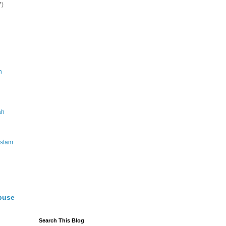
7)
h
ah
 Islam
buse
Search This Blog