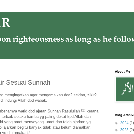
About Me
kir Sesuai Sunnah
yang mengingatkan agar mengamalkan doa2 sekian, zikir2
dilindungi Allah dpd wabak.
narnya warid dpd ajaran Sunnah Rasulullah ﷺ kerana
Blog Archiv
 terbaik selaku hamba yg paling dekat kpd Allah dan
abi yang amat menyayangi umat dan telah ajarkan yg
►
2024
(1)
i ajarkan begitu banyak tidak atau belum diamalkan,
►
2023
(2)
la yg diutamakan?