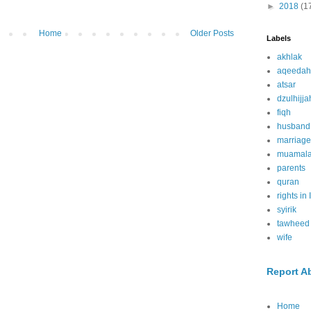
►
2018
(1
Home
Older Posts
Labels
akhlak
aqeedah
atsar
dzulhijja
fiqh
husband
marriage
muamal
parents
quran
rights in
syirik
tawheed
wife
Report A
Home