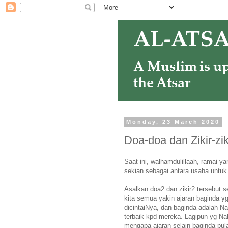
Monday, 23 March 2020
Doa-doa dan Zikir-zi
Saat ini, walhamdulillaah, ramai 
sekian sebagai antara usaha untuk 
Asalkan doa2 dan zikir2 tersebut sebe
kita semua yakin ajaran baginda yg
dicintaiNya, dan baginda adalah N
terbaik kpd mereka. Lagipun yg Nab
mengapa ajaran selain baginda pu