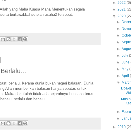
►
2022
(6)
 Allah yang Maha Kuasa Maha Menentukan segala
►
2021
(2
serta bertawakkal setelah usaha2 tersebut.
▼
2020
(2
►
Dece
►
Nove
►
Octo
►
Sept
►
Augu
►
July
(
►
June
►
May
(
 Berlalu…
►
April
▼
Marc
asti berlalu. Kerana dunia bukan negeri balasan. Dunia
ang Allah memberikan balasan hanya sebatas untuk
Doa-d
Saat
. Maka dari itulah tidak ada sejarahnya bencana terus-
rlalu, berlalu dan berlalu.
Musib
Ket
►
Febr
►
Janu
►
2019
(2