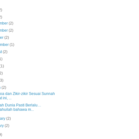
2)
2)
mber
(2)
mber
(2)
ber
(2)
ember
(1)
st
(2)
1)
(1)
2)
(3)
h
(2)
oa dan Zikir-zikir Sesuai Sunnah
 ini, ...
ah Dunia Pasti Berlalu…
ahuilah bahawa m...
uary
(2)
ary
(2)
9)