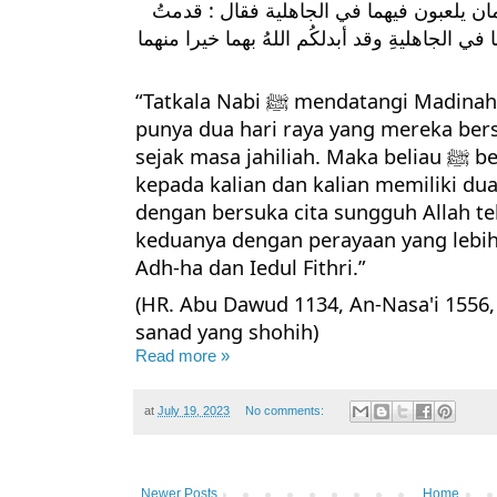
ان يلعبون فيهما في الجاهلية فقال : قدمتُ
في الجاهليةِ وقد أبدلكُم اللهُ بهما خيرا منهما
“Tatkala Nabi ﷺ mendatangi Madinah penduduk Madinah
punya dua hari raya yang mereka bers
sejak masa jahiliah. Maka beliau ﷺ berkata, “Aku datang
kepada kalian dan kalian memiliki dua 
dengan bersuka cita sungguh Allah t
keduanya dengan perayaan yang lebih b
Adh-ha dan Iedul Fithri.”
(HR. Abu Dawud 1134, An-Nasa'i 155
sanad yang shohih)
Read more »
at
July 19, 2023
No comments:
Newer Posts
Home