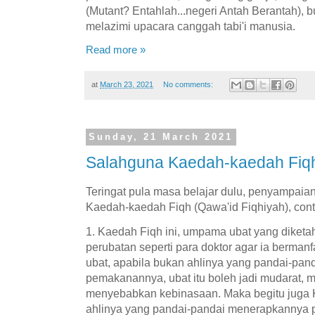
(Mutant? Entahlah...negeri Antah Berantah), 
melazimi upacara canggah tabi'i manusia.
Read more »
at
March 23, 2021
No comments:
Sunday, 21 March 2021
Salahguna Kaedah-kaedah Fiq
Teringat pula masa belajar dulu, penyampai
Kaedah-kaedah Fiqh (Qawa'id Fiqhiyah), cont
1. Kaedah Fiqh ini, umpama ubat yang diketah
perubatan seperti para doktor agar ia berman
ubat, apabila bukan ahlinya yang pandai-pan
pemakanannya, ubat itu boleh jadi mudarat,
menyebabkan kebinasaan. Maka begitu juga K
ahlinya yang pandai-pandai menerapkannya 