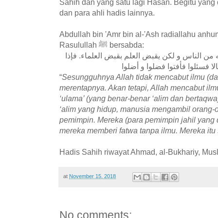
Sahih dan yang satu lagi Hasan. Begitu yang
dan para ahli hadis lainnya.
Abdullah bin 'Amr bin al-'Ash radiallahu an
Rasulullah ﷺ bersabda:
عه من الناس و لكن يقبض العلم بقبض العلماء. فإذا
ا فسئلوا فأفتوا فضلوا و أضلوا
“
Sesungguhnya Allah tidak mencabut ilmu (dar
merentapnya. Akan tetapi, Allah mencabut i
‘ulama’ (yang benar-benar ‘alim dan bertaqwa)
‘alim yang hidup, manusia mengambil orang-o
pemimpin. Mereka (para pemimpin jahil yang 
mereka memberi fatwa tanpa ilmu. Mereka itu 
Hadis Sahih riwayat Ahmad, al-Bukhariy, Musl
at
November 15, 2018
No comments: