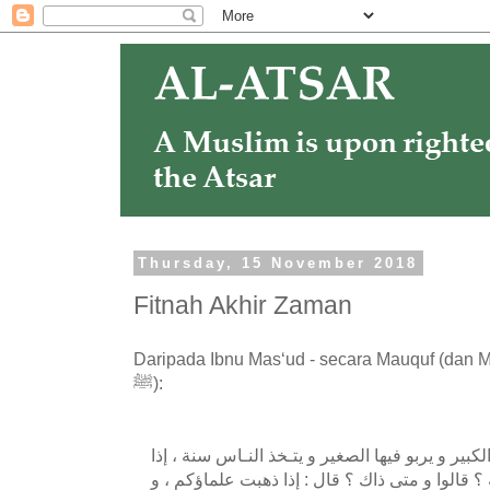
Thursday, 15 November 2018
Fitnah Akhir Zaman
Daripada Ibnu Mas‘ud - secara Mauquf (dan 
ﷺ):
لكبير و يربو فيها الصغير و يتـخذ النـاس سنة ، إذا
 قالوا و متى ذاك ؟ قال : إذا ذهبت علماؤكم ، و