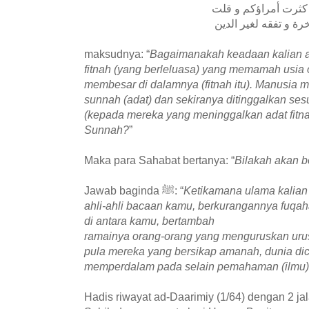
maksudnya: “
Bagaimanakah keadaan kalian ap
fitnah (yang berleluasa) yang memamah usia o
membesar di dalamnya (fitnah itu). Manusia me
sunnah (adat) dan sekiranya ditinggalkan se
(kepada mereka yang meninggalkan adat fitna
Sunnah?
”
Maka para Sahabat bertanya:
“
Bilakah akan b
Jawab baginda ﷺ:
“
Ketikamana ulama kalian 
ahli-ahli bacaan kamu, berkurangannya fuqa
di antara kamu, bertambah
ramainya orang-orang yang menguruskan urus
pula mereka yang bersikap amanah, dunia dic
memperdalam pada selain pemahaman (ilmu)
Hadis riwayat ad-Daarimiy (1/64) dengan 2 ja